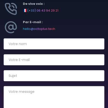
De vive voix :
(+33) 06 43 94 29 21
Par E-mail :
hello@octoplus.tech