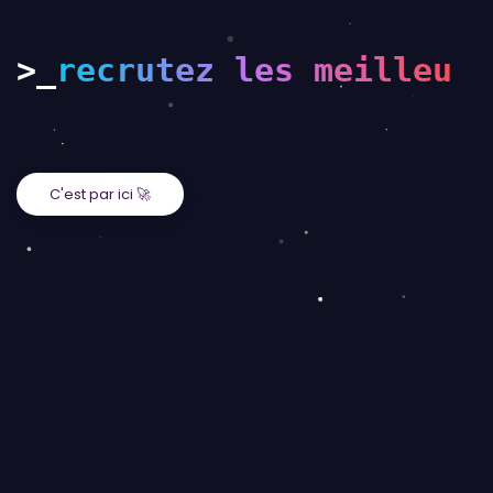
>_
recrutez les
meilleurs
C'est par ici 🚀